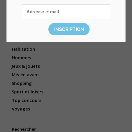
Divers
Électronique
Enfants
Événements
Femmes
Habitation
Hommes
Jeux & jouets
Mis en avant
Shopping
Sport et loisirs
Top concours
Voyages
Rechercher