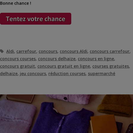
Bonne chance !
Étiquettes
Aldi
,
carrefour
,
concours
,
concours Aldi
,
concours carrefour
,
concours courses
,
concours delhaize
,
concours en ligne
,
concours gratuit
,
concours gratuit en ligne
,
courses gratuites
,
delhaize
,
jeu concours
,
réduction courses
,
supermarché