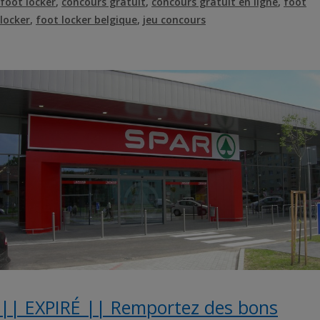
foot locker
,
concours gratuit
,
concours gratuit en ligne
,
foot
locker
,
foot locker belgique
,
jeu concours
|| EXPIRÉ || Remportez des bons