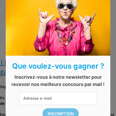
|| EXPIRÉ || Doudoune Esprit à
Que voulez-vous gagner ?
gagner
Inscrivez-vous à notre newsletter pour
recevoir nos meilleurs concours par mail !
Soyez stylée pour l’automne et l’hiver !
En ce moment, remportez une
doudoune Esprit
d’une
valeur
de 200€
.
Pour participer, il suffit de répondre correctement à une petite