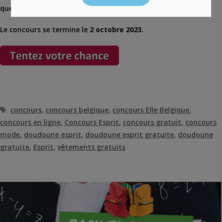
question.
Le concours se termine le
2 octobre 2023
.
Étiquettes
concours
,
concours belgique
,
concours Elle Belgique
,
concours en ligne
,
Concours Esprit
,
concours gratuit
,
concours
mode
,
doudoune esprit
,
doudoune esprit gratuite
,
doudoune
gratuite
,
Esprit
,
vêtements gratuits