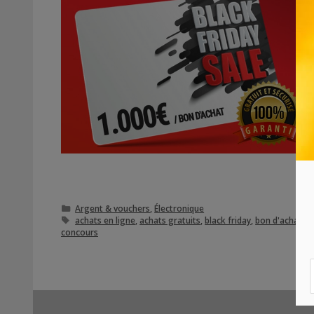
Catégories
Argent & vouchers
,
Électronique
Étiquettes
achats en ligne
,
achats gratuits
,
black friday
,
bon d'achat
,
c
concours