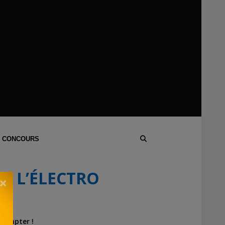
 CONCOURS
DE L’ÉLECTRO
×
 compter !