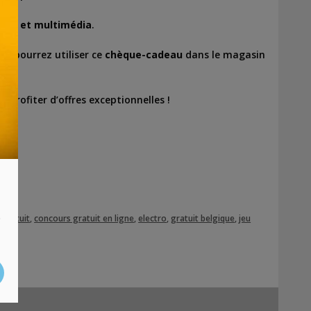
ctro et multimédia
.
us pourrez utiliser ce
chèque-cadeau
dans le magasin
r profiter d’offres exceptionnelles !
s
 gratuit
,
concours gratuit en ligne
,
electro
,
gratuit belgique
,
jeu