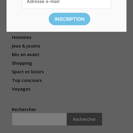
Enfants
Événements
Femmes
Habitation
Hommes
Jeux & jouets
Mis en avant
Shopping
Sport et loisirs
Top concours
Voyages
Rechercher
Rechercher