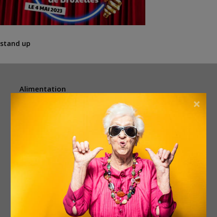
stand up
Alimentation
×
Animaux
Argent & vouchers
Beauté & bien-être
Divers
Électronique
Enfants
Événements
Femmes
Habitation