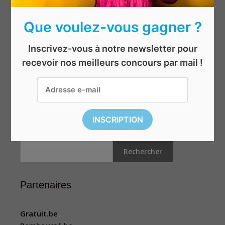
Hommes
Que voulez-vous gagner ?
Jeux & jouets
Mis en avant
Inscrivez-vous à notre newsletter pour
Shopping
recevoir nos meilleurs concours par mail !
Sport et loisirs
Top concours
Voyages
Rechercher
Rechercher
Partenaires
Gratuit.be